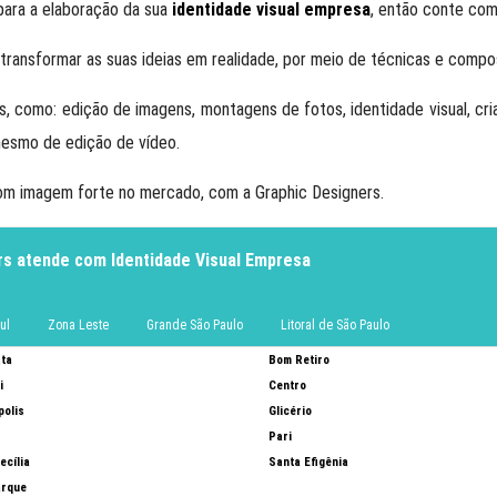
para a elaboração da sua
identidade visual empresa
, então conte com
 transformar as suas ideias em realidade, por meio de técnicas e comp
, como: edição de imagens, montagens de fotos, identidade visual, cria
mesmo de edição de vídeo.
com imagem forte no mercado, com a Graphic Designers.
rs atende com Identidade Visual Empresa
ul
Zona Leste
Grande São Paulo
Litoral de São Paulo
sta
Bom Retiro
i
Centro
polis
Glicério
Pari
ecília
Santa Efigênia
arque