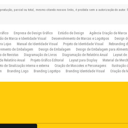
reprodução, parcial ou total, mesmo citando nossos links, é proibida sem a autorização do autor. 
ráfico
Empresa de Design Gráfico
Estúdio de Design
Agência Criação de Marca
ção de Marca e Identidade Visual
Desenvolvimento de Marcas e Logotipos
Design d
ra Lojas
Manual de Identidade Visual
Projeto de Identidade Visual
Rebranding 
lvimento de Embalagem
Design de Embalagem
Design de Embalagem para Aliment
 de Revistas
Diagramação de Livros
Diagramação de Relatório Anual
Layout de 
 de Relatório Anual
Projeto Gráfico Editorial
Layout para Display
Material de Merc
eto de Sinalização interna e externa
Criação de Mascotes e Personagens
Ilustração
gn
Branding Logo
Branding Logotipo
Branding Identidade Visual
Criação de 