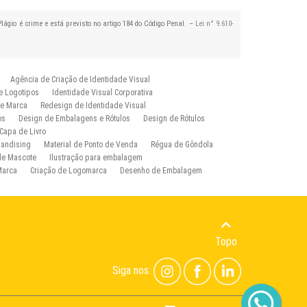
Plágio é crime e está previsto no artigo 184 do Código Penal. –
Lei n° 9.610-
Agência de Criação de Identidade Visual
e Logotipos
Identidade Visual Corporativa
de Marca
Redesign de Identidade Visual
os
Design de Embalagens e Rótulos
Design de Rótulos
Capa de Livro
handising
Material de Ponto de Venda
Régua de Gôndola
 de Mascote
Ilustração para embalagem
Marca
Criação de Logomarca
Desenho de Embalagem
Topo
Siga nos: