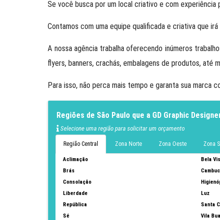
Se você busca por um local criativo e com experiência 
Contamos com uma equipe qualificada e criativa que irá
A nossa agência trabalha oferecendo inúmeros trabalhos
flyers, banners, crachás, embalagens de produtos, até 
Para isso, não perca mais tempo e garanta sua marca 
Regiões de São Paulo que a GD Graphic Designe
Selecione uma região para solicitar um orçamento
Região Central
Zona Norte
Zona Oeste
Zona S
Aclimação
Bela Vi
Brás
Cambuc
Consolação
Higienó
Liberdade
Luz
República
Santa C
Sé
Vila Bu