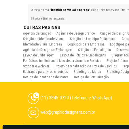
O texto acima "
Identidade Visual Empresa
" é de direito reservado. Sua 
98 sobre direitos autorais
.
OUTRAS
PÁGINAS
Agência de Criação
Agência de Design Gráfico
Criação de Design G
Criação de Identidade Visual
Criação de Logotipo Profissional
Cria
Identidade Visual Empresa
Logotipos para Empresas
Logotipos pa
Agência de Design de Embalagem
Criação de Embalagem
Desenvo
Layout de Embalagem
Layout de Rótulos e Embalagens
Diagramação
Periódicos Institucionais Newsletter Jornais e Revistas
Projeto Gráfico
Stopper e Wobbler
Projeto de Sinalização de Frota de Veículos
Proj
Ilustração para livros e revistas
Branding de Marca
Branding Desi
Design de Identidade de Marca
Design de Comunicação
(11) 3846-0720 (Telefone e WhatsApp)
web@graphicdesigners.com.br