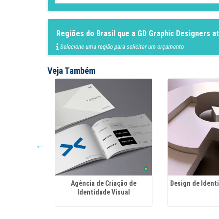
Regiões do Brasil que a GD Graphic Designers a
Selecione uma região para solicitar um orçamento
Veja Também
esign
Agência de Criação de
Design de Ident
Identidade Visual