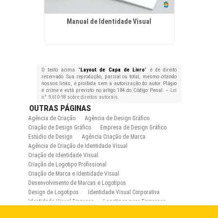
Manual de Identidade Visual
Desenvo
O texto acima "
Layout de Capa de Livro
" é de direito
reservado. Sua reprodução, parcial ou total, mesmo citando
nossos links, é proibida sem a autorização do autor. Plágio
é crime e está previsto no artigo 184 do Código Penal. –
Lei
n° 9.610-98 sobre direitos autorais
.
OUTRAS
PÁGINAS
Agência de Criação
Agência de Design Gráfico
Criação de Design Gráfico
Empresa de Design Gráfico
Estúdio de Design
Agência Criação de Marca
Agência de Criação de Identidade Visual
Criação de Identidade Visual
Criação de Logotipo Profissional
Criação de Marca e Identidade Visual
Desenvolvimento de Marcas e Logotipos
Design de Logotipos
Identidade Visual Corporativa
Identidade Visual Empresa
Logotipos para Empresas
Logotipos para Lojas
Manual de Identidade Visual