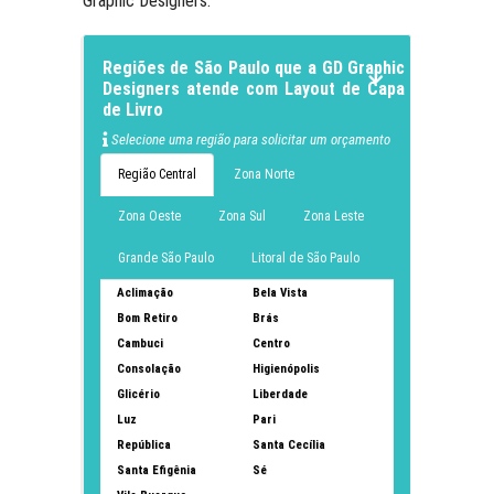
Graphic Designers.
Regiões de São Paulo que a GD Graphic
Designers atende com Layout de Capa
de Livro
Selecione uma região para solicitar um orçamento
Região Central
Zona Norte
Zona Oeste
Zona Sul
Zona Leste
Grande São Paulo
Litoral de São Paulo
Aclimação
Bela Vista
Bom Retiro
Brás
Cambuci
Centro
Consolação
Higienópolis
Glicério
Liberdade
Luz
Pari
República
Santa Cecília
Santa Efigênia
Sé