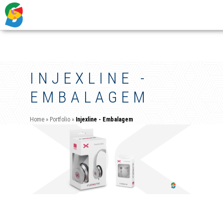
INJEXLINE -
EMBALAGEM
Home
»
Portfolio
»
Injexline - Embalagem