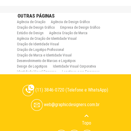
OUTRAS
PÁGINAS
Agência de Criação
Agência de Design Gráfico
Criação de Design Gráfico
Empresa de Design Gráfico
Estúdio de Design
Agência Criação de Marca
Agência de Criação de Identidade Visual
Criação de Identidade Visual
Criação de Logotipo Profissional
Criação de Marca e Identidade Visual
Desenvolvimento de Marcas e Logotipos
Design de Logotipos
Identidade Visual Corporativa
Identidade Visual Empresa
Logotipos para Empresas
Logotipos para Lojas
Manual de Identidade Visual
Projeto de Identidade Visual
Rebranding de Marca
Redesign de Identidade Visual
(11) 3846-0720 (Telefone e WhatsApp)
Agência de Design de Embalagem
Criação de Embalagem
Desenvolvimento de Embalagem
Design de Embalagem
web@graphicdesigners.com.br
Design de Embalagem para Alimentos
Design de Embalagens e Rótulos
Design de Rótulos
Layout de Embalagem
Layout de Rótulos e Embalagens
Diagramação de Revistas
Diagramação de Livros
Topo
Diagramação de Relatório Anual
Layout de Capa de Livro